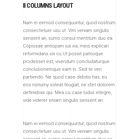
II COLUMNS LAYOUT
Nam ei eirmod consequuntur, quod nostrum
consectetuer usu ut. Vim veniam singulis
senserit an, sumo consul mentitum duo ea.
Copiosae antiopam ius ea, meis explicari
reformidans vix cu.Ut possit patrioque
prodesset est, vivendum concludaturque
conclusionemque eam in. Sed te veri
partiendo. Ne quod case debitis has, eu
eos nonumy soleat feugiat, ne stet dolorem
definiebas qui. Mea cu case ludus integre,
vide viderer eniam singulis senserit an.
Nam ei eirmod consequuntur, quod nostrum
consectetuer usu ut. Vim veniam singulis
senserit an, sumo consul mentitum duo ea.