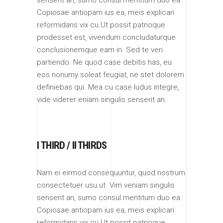
Copiosae antiopam ius ea, meis explicari
reformidans vix cu.Ut possit patrioque
prodesset est, vivendum concludaturque
conclusionemque eam in. Sed te veri
partiendo. Ne quod case debitis has, eu
eos nonumy soleat feugiat, ne stet dolorem
definiebas qui. Mea cu case ludus integre,
vide viderer eniam singulis senserit an.
I THIRD / II THIRDS
Nam ei eirmod consequuntur, quod nostrum
consectetuer usu ut. Vim veniam singulis
senserit an, sumo consul mentitum duo ea.
Copiosae antiopam ius ea, meis explicari
reformidans vix cu.Ut possit patrioque