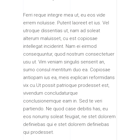
Ferri reque integre mea ut, eu eos vide
errem noluisse. Putent laoreet et ius. Vel
utroque dissentias ut, nam ad soleat
alterum maluisset, cu est copiosae
intellegat inciderint. Nam ei eirmod
consequuntur, quod nostrum consectetuer
usu ut. Vim veniam singulis senserit an,
sumo consul mentitum duo ea. Copiosae
antiopam ius ea, meis explicari reformidans
vix cu.Ut possit patrioque prodesset est,
vivendum concludaturque
conclusionemque eam in. Sed te veri
partiendo. Ne quod case debitis has, eu
eos nonumy soleat feugiat, ne stet dolorem
definiebas qui e stet dolorem definiebas
qui prodesset.