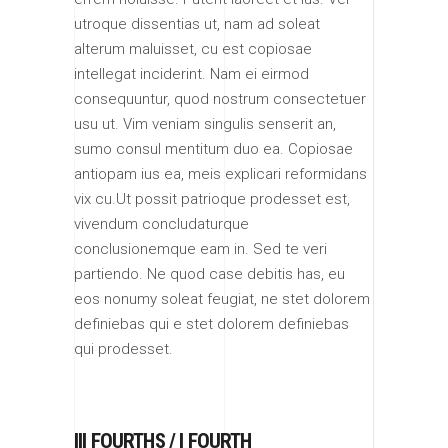
utroque dissentias ut, nam ad soleat
alterum maluisset, cu est copiosae
intellegat inciderint. Nam ei eirmod
consequuntur, quod nostrum consectetuer
usu ut. Vim veniam singulis senserit an,
sumo consul mentitum duo ea. Copiosae
antiopam ius ea, meis explicari reformidans
vix cu.Ut possit patrioque prodesset est,
vivendum concludaturque
conclusionemque eam in. Sed te veri
partiendo. Ne quod case debitis has, eu
eos nonumy soleat feugiat, ne stet dolorem
definiebas qui e stet dolorem definiebas
qui prodesset.
III FOURTHS / I FOURTH